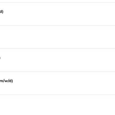
d)
)
(m/w/d)